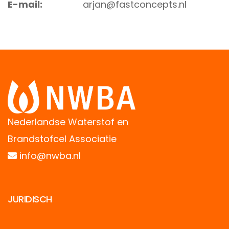
E-mail:
arjan@fastconcepts.nl
Nederlandse Waterstof en
Brandstofcel Associatie
info@nwba.nl
JURIDISCH