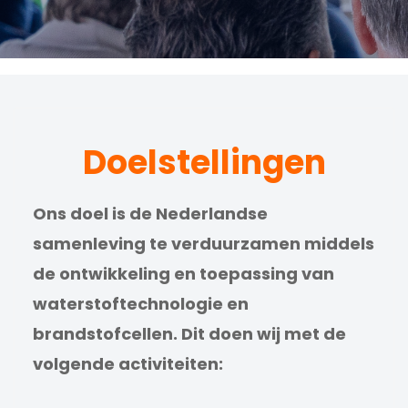
Doelstellingen
Ons doel is de Nederlandse
samenleving te verduurzamen middels
de ontwikkeling en toepassing van
waterstoftechnologie en
brandstofcellen. Dit doen wij met de
Krachten bundelen
volgende activiteiten:
De NWBA bundelt de krachten van overheden, bedri
Lees meer...