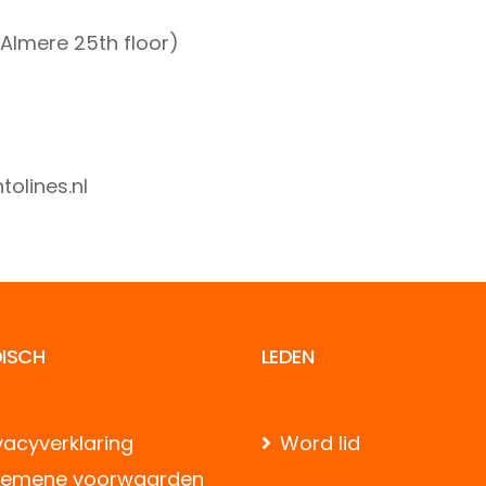
Almere 25th floor)
olines.nl
DISCH
LEDEN
vacyverklaring
Word lid
gemene voorwaarden