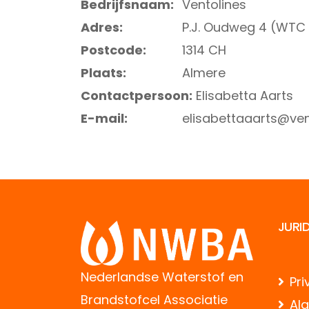
Bedrijfsnaam:
Ventolines
Adres:
P.J. Oudweg 4 (WTC 
Postcode:
1314 CH
Plaats:
Almere
Contactpersoon:
Elisabetta Aarts
E-mail:
elisabettaaarts@vent
JURI
Nederlandse Waterstof en
Pri
Brandstofcel Associatie
Al