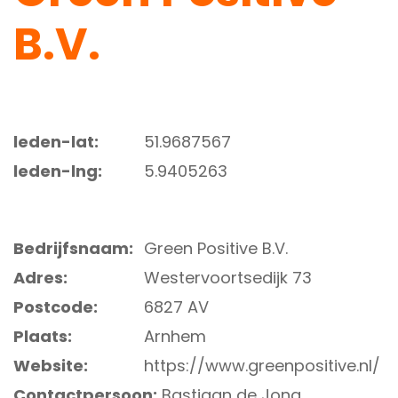
B.V.
leden-lat:
51.9687567
leden-lng:
5.9405263
Bedrijfsnaam:
Green Positive B.V.
Adres:
Westervoortsedijk 73
Postcode:
6827 AV
Plaats:
Arnhem
Website:
https://www.greenpositive.nl/
Contactpersoon:
Bastiaan de Jong