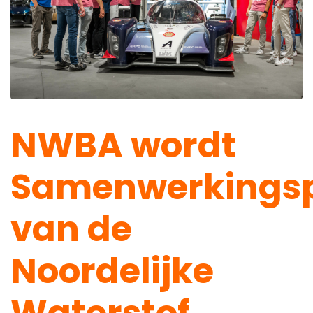
NWBA wordt
Samenwerkingsp
van de
Noordelijke
Waterstof