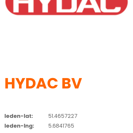
HYDAC BV
leden-lat:
51.4657227
leden-lng:
5.6841765