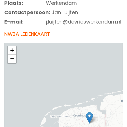
Plaats:
Werkendam
Contactpersoon:
Jan Luijten
E-mail:
j.luijten@devrieswerkendam.nl
NWBA LEDENKAART
+
−