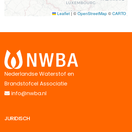
Leaflet
|
©
OpenStreetMap
©
CARTO
Nederlandse Waterstof en
Brandstofcel Associatie
info@nwba.nl
JURIDISCH