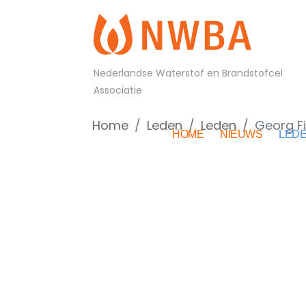
Nederlandse Waterstof en Brandstofcel
Associatie
Home
Leden
Leden
Georg F
HOME
NIEUWS
LED