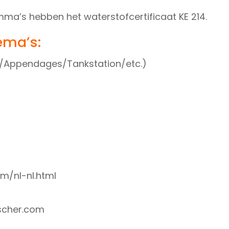
a’s hebben het waterstofcertificaat KE 214.
ema’s:
erk/Appendages/Tankstation/etc.)
m/nl-nl.html
scher.com