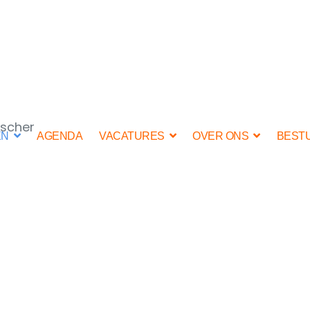
ischer
EN
AGENDA
VACATURES
OVER ONS
BEST