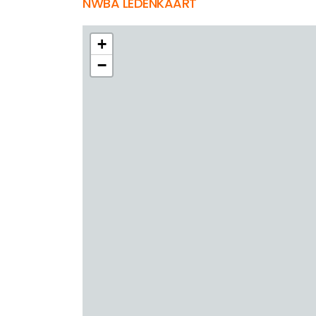
NWBA LEDENKAART
+
−