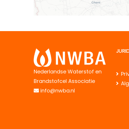
JURI
Nederlandse Waterstof en
Pri
Brandstofcel Associatie
Al
info@nwba.nl