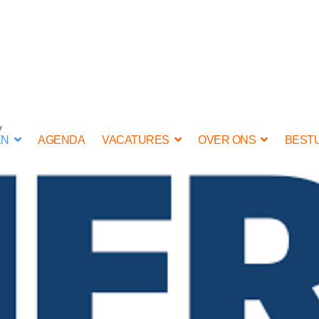
V
EN
AGENDA
VACATURES
OVER ONS
BEST