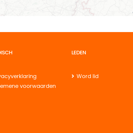
DISCH
LEDEN
vacyverklaring
Word lid
gemene voorwaarden