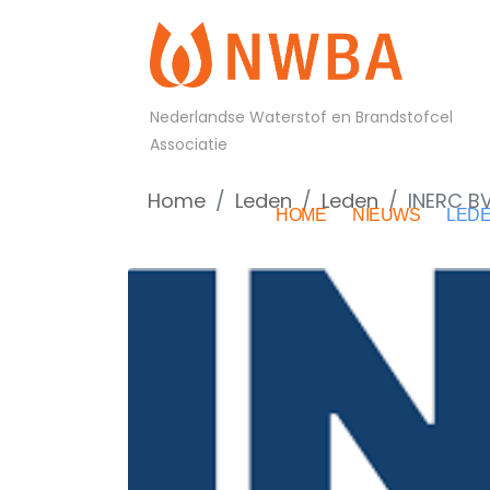
Nederlandse Waterstof en Brandstofcel
Associatie
Home
Leden
Leden
INERC B
HOME
NIEUWS
LED