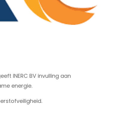
eft INERC BV invulling aan
ame energie.
rstofveiligheid.