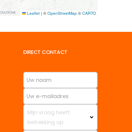
Leaflet
|
©
OpenStreetMap
©
CARTO
DIRECT CONTACT
Mijn vraag heeft
betrekking op: