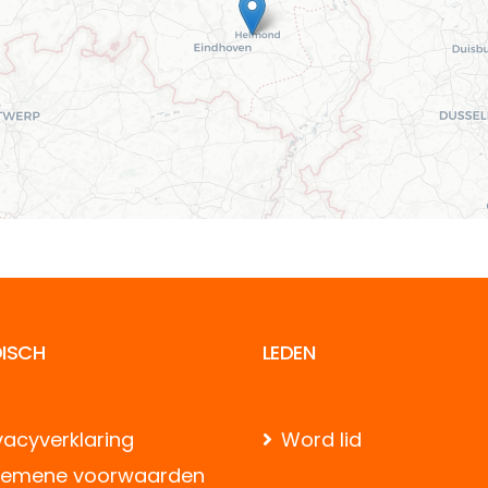
DISCH
LEDEN
vacyverklaring
Word lid
gemene voorwaarden