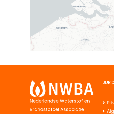
JURI
Nederlandse Waterstof en
Pri
Brandstofcel Associatie
Al