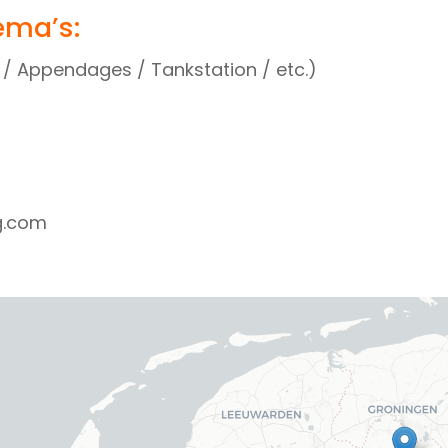
ema’s:
k / Appendages / Tankstation / etc.)
g.com