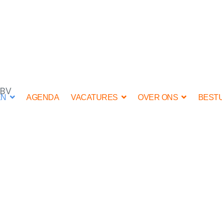
 BV
EN
AGENDA
VACATURES
OVER ONS
BEST