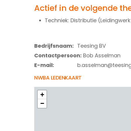
Actief in de volgende th
Techniek: Distributie (Leidingwer
Bedrijfsnaam:
Teesing BV
Contactpersoon:
Bob Asselman
E-mail:
b.asselman@teesin
NWBA LEDENKAART
+
−