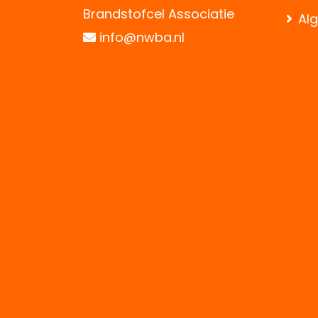
Brandstofcel Associatie
Al
info@nwba.nl