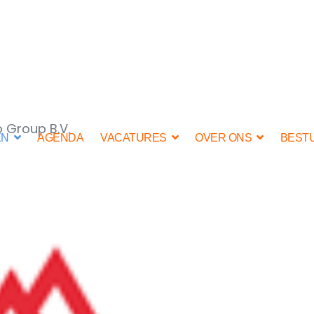
 Group B.V.
EN
AGENDA
VACATURES
OVER ONS
BEST