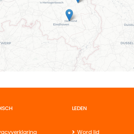
DISCH
LEDEN
vacyverklaring
Word lid