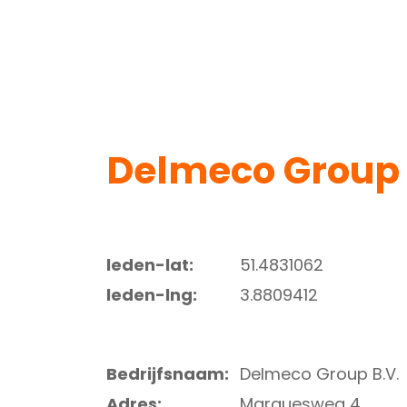
Delmeco Group 
leden-lat:
51.4831062
leden-lng:
3.8809412
Bedrijfsnaam:
Delmeco Group B.V.
Adres:
Marquesweg 4