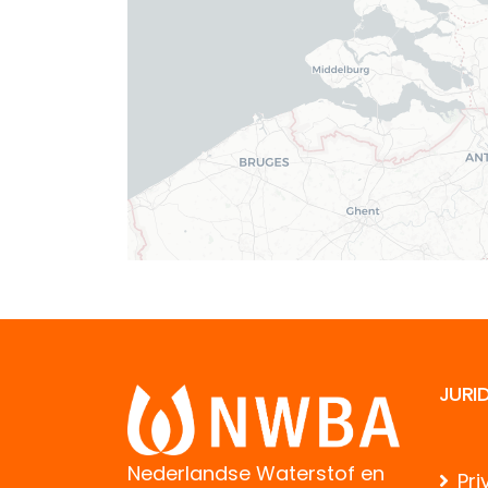
JURI
Nederlandse Waterstof en
Pri