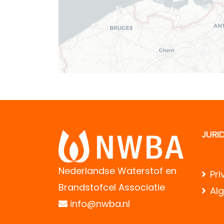
JURI
Nederlandse Waterstof en
Pri
Brandstofcel Associatie
Al
info@nwba.nl