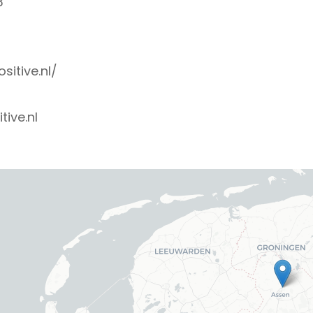
3
itive.nl/
ive.nl