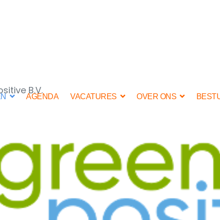
sitive B.V.
EN
AGENDA
VACATURES
OVER ONS
BEST