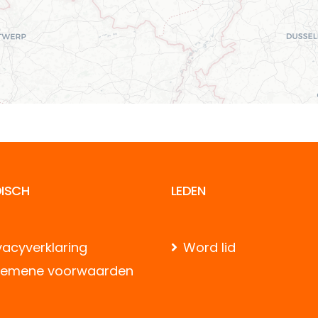
DISCH
LEDEN
vacyverklaring
Word lid
gemene voorwaarden