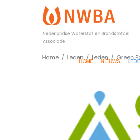
Nederlandse Waterstof en Brandstofcel
Associatie
Home
Leden
Leden
Green Po
HOME
NIEUWS
LED