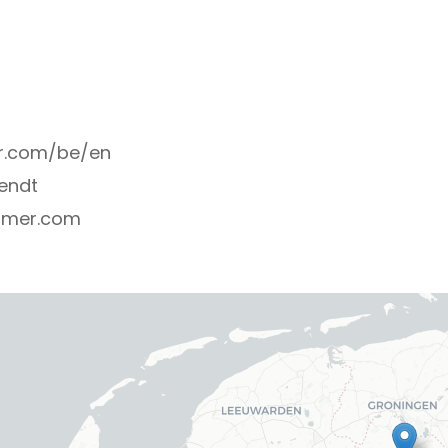
r.com/be/en
endt
umer.com