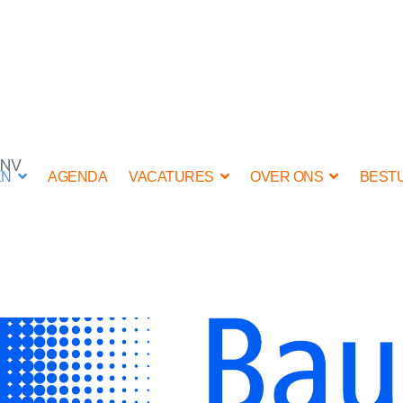
 NV
EN
AGENDA
VACATURES
OVER ONS
BEST