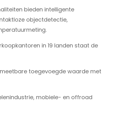
iteiten bieden intelligente
taktloze objectdetectie,
emperatuurmeting.
rkoopkantoren in 19 landen staat de
 en meetbare toegevoegde waarde met
lenindustrie, mobiele- en offroad