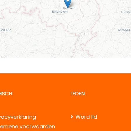
DISCH
LEDEN
vacyverklaring
Word lid
gemene voorwaarden