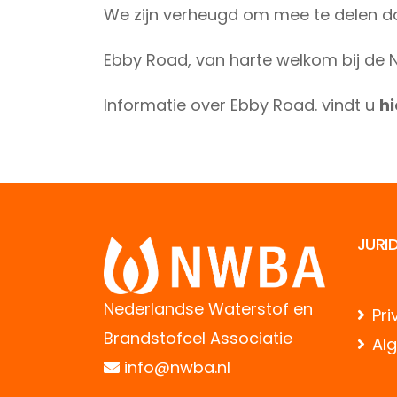
We zijn verheugd om mee te delen d
Ebby Road, van harte welkom bij de
Informatie over Ebby Road. vindt u
hi
JURI
Nederlandse Waterstof en
Pri
Brandstofcel Associatie
Al
info@nwba.nl