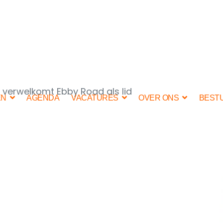
verwelkomt Ebby Road als lid
EN
AGENDA
VACATURES
OVER ONS
BEST