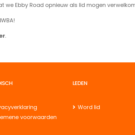
at we Ebby Road opnieuw als lid mogen verwelko
 NWBA!
er
.
DISCH
LEDEN
vacyverklaring
Word lid
gemene voorwaarden