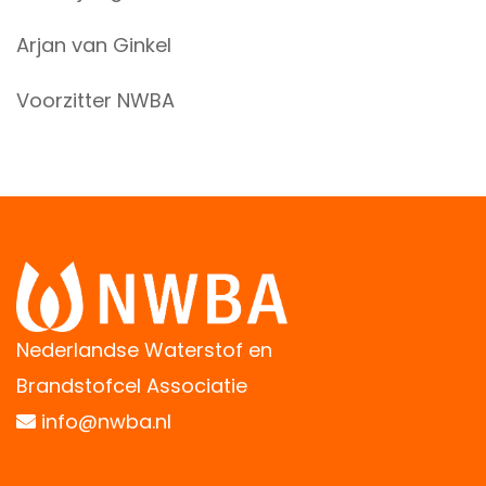
Arjan van Ginkel
Voorzitter NWBA
Nederlandse Waterstof en
Brandstofcel Associatie
info@nwba.nl